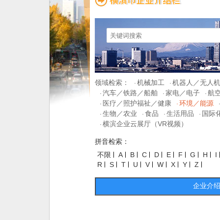
领域检索：
机械加工
机器人／无人
·
·
汽车／铁路／船舶
家电／电子
航
·
·
·
医疗／照护福祉／健康
环境／能源
·
·
生物／农业
食品
生活用品
国际
·
·
·
·
横滨企业云展厅（VR视频）
·
拼音检索：
不限
A
B
C
D
E
F
G
H
I
R
S
T
U
V
W
X
Y
Z
企业介