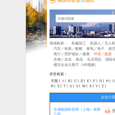
领域检索：
机械加工
机器人／无人
·
·
汽车／铁路／船舶
家电／电子
航
·
·
·
医疗／照护福祉／健康
环境／能源
·
·
生物／农业
食品
生活用品
国际
·
·
·
·
横滨企业云展厅（VR视频）
·
拼音检索：
不限
A
B
C
D
E
F
G
H
I
R
S
T
U
V
W
X
Y
Z
企业介
安满能国际贸易（上海）有限
公司