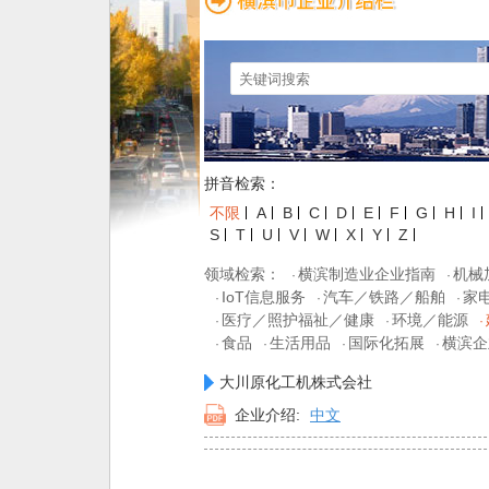
拼音检索：
不限
A
B
C
D
E
F
G
H
I
S
T
U
V
W
X
Y
Z
领域检索：
横滨制造业企业指南
机械
·
·
IoT信息服务
汽车／铁路／船舶
家
·
·
·
医疗／照护福祉／健康
环境／能源
·
·
·
食品
生活用品
国际化拓展
横滨企
·
·
·
·
大川原化工机株式会社
企业介绍:
中文