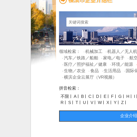
领域检索：
机械加工
机器人／无人
·
·
汽车／铁路／船舶
家电／电子
航
·
·
·
医疗／照护福祉／健康
环境／能源
·
·
生物／农业
食品
生活用品
国际
·
·
·
·
横滨企业云展厅（VR视频）
·
拼音检索：
不限
A
B
C
D
E
F
G
H
I
R
S
T
U
V
W
X
Y
Z
企业介