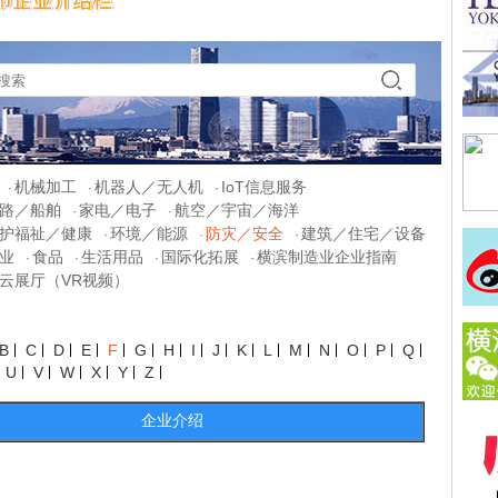
机械加工
机器人／无人机
IoT信息服务
·
·
·
路／船舶
家电／电子
航空／宇宙／海洋
·
·
护福祉／健康
环境／能源
防灾／安全
建筑／住宅／设备
·
·
·
业
食品
生活用品
国际化拓展
横滨制造业企业指南
·
·
·
·
云展厅（VR视频）
B
C
D
E
F
G
H
I
J
K
L
M
N
O
P
Q
U
V
W
X
Y
Z
企业介绍