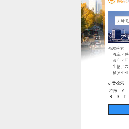
领域检索：
汽车／铁
·
医疗／照
·
生物／农
·
横滨企业
·
拼音检索：
不限
A
R
S
T