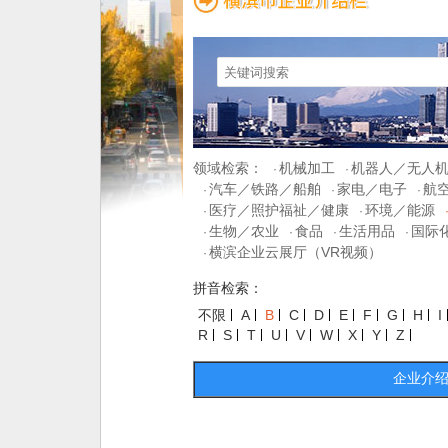
领域检索：
机械加工
机器人／无人
·
·
汽车／铁路／船舶
家电／电子
航
·
·
·
医疗／照护福祉／健康
环境／能源
·
·
生物／农业
食品
生活用品
国际
·
·
·
·
横滨企业云展厅（VR视频）
·
拼音检索：
不限
A
B
C
D
E
F
G
H
I
R
S
T
U
V
W
X
Y
Z
企业介