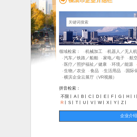
领域检索：
机械加工
机器人／无人
·
·
汽车／铁路／船舶
家电／电子
航
·
·
·
医疗／照护福祉／健康
环境／能源
·
·
生物／农业
食品
生活用品
国际
·
·
·
·
横滨企业云展厅（VR视频）
·
拼音检索：
不限
A
B
C
D
E
F
G
H
I
R
S
T
U
V
W
X
Y
Z
企业介