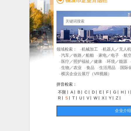
领域检索：
机械加工
机器人／无人
·
·
汽车／铁路／船舶
家电／电子
航
·
·
·
医疗／照护福祉／健康
环境／能源
·
·
生物／农业
食品
生活用品
国际
·
·
·
·
横滨企业云展厅（VR视频）
·
拼音检索：
不限
A
B
C
D
E
F
G
H
I
R
S
T
U
V
W
X
Y
Z
企业介