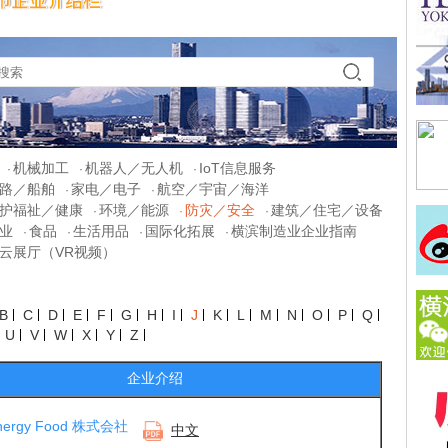
机械加工
机器人／无人机
IoT信息服务
·
·
·
路／船舶
家电／电子
航空／宇宙／海洋
·
·
护福祉／健康
环境／能源
防灾／安全
建筑／住宅／设备
·
·
·
业
食品
生活用品
国际化拓展
横滨制造业企业指南
·
·
·
·
云展厅（VR视频）
B
C
D
E
F
G
H
I
J
K
L
M
N
O
P
Q
U
V
W
X
Y
Z
企业介绍
Energy Food 株式会社
中文