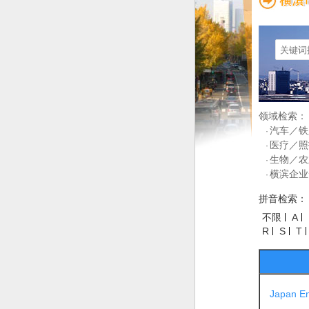
领域检索：
汽车／铁
·
医疗／照
·
生物／农
·
横滨企业
·
拼音检索：
不限
A
R
S
T
Japan 