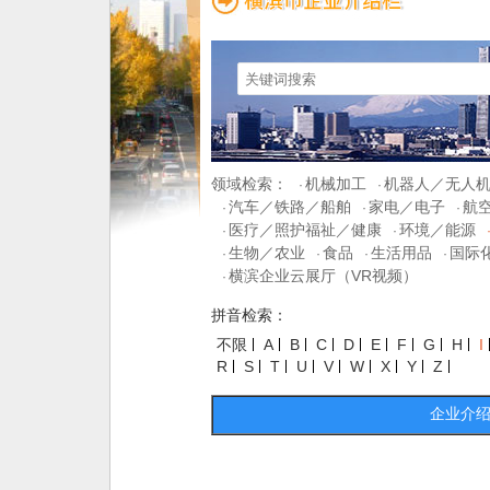
领域检索：
机械加工
机器人／无人
·
·
汽车／铁路／船舶
家电／电子
航
·
·
·
医疗／照护福祉／健康
环境／能源
·
·
生物／农业
食品
生活用品
国际
·
·
·
·
横滨企业云展厅（VR视频）
·
拼音检索：
不限
A
B
C
D
E
F
G
H
I
R
S
T
U
V
W
X
Y
Z
企业介