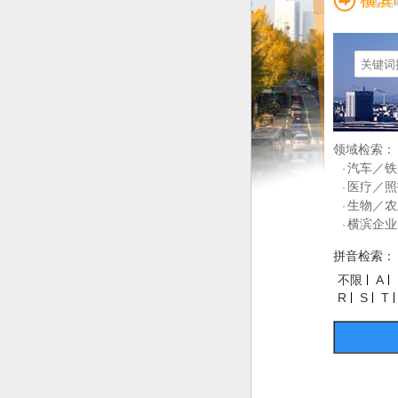
领域检索：
汽车／铁
·
医疗／照
·
生物／农
·
横滨企业
·
拼音检索：
不限
A
R
S
T