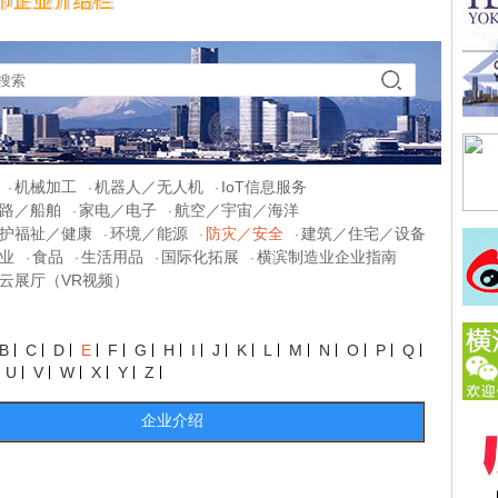
机械加工
机器人／无人机
IoT信息服务
·
·
·
路／船舶
家电／电子
航空／宇宙／海洋
·
·
护福祉／健康
环境／能源
防灾／安全
建筑／住宅／设备
·
·
·
业
食品
生活用品
国际化拓展
横滨制造业企业指南
·
·
·
·
云展厅（VR视频）
B
C
D
E
F
G
H
I
J
K
L
M
N
O
P
Q
U
V
W
X
Y
Z
企业介绍