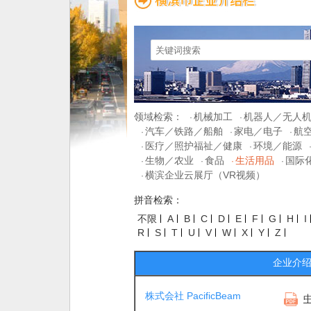
领域检索：
机械加工
机器人／无人
·
·
汽车／铁路／船舶
家电／电子
航
·
·
·
医疗／照护福祉／健康
环境／能源
·
·
生物／农业
食品
生活用品
国际
·
·
·
·
横滨企业云展厅（VR视频）
·
拼音检索：
不限
A
B
C
D
E
F
G
H
I
R
S
T
U
V
W
X
Y
Z
企业介
株式会社 PacificBeam