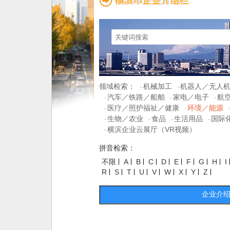
领域检索：
机械加工
机器人／无人
·
·
汽车／铁路／船舶
家电／电子
航
·
·
·
医疗／照护福祉／健康
环境／能源
·
·
生物／农业
食品
生活用品
国际
·
·
·
·
横滨企业云展厅（VR视频）
·
拼音检索：
不限
A
B
C
D
E
F
G
H
I
R
S
T
U
V
W
X
Y
Z
企业介