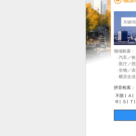
领域检索：
汽车／铁
·
医疗／照
·
生物／农
·
横滨企业
·
拼音检索：
不限
A
R
S
T