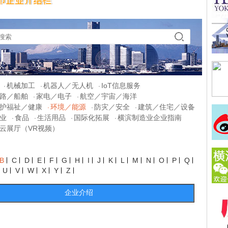
机械加工
机器人／无人机
IoT信息服务
·
·
·
路／船舶
家电／电子
航空／宇宙／海洋
·
·
护福祉／健康
环境／能源
防灾／安全
建筑／住宅／设备
·
·
·
业
食品
生活用品
国际化拓展
横滨制造业企业指南
·
·
·
·
云展厅（VR视频）
B
C
D
E
F
G
H
I
J
K
L
M
N
O
P
Q
U
V
W
X
Y
Z
企业介绍