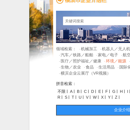
领域检索：
机械加工
机器人／无人
·
·
汽车／铁路／船舶
家电／电子
航
·
·
·
医疗／照护福祉／健康
环境／能源
·
·
生物／农业
食品
生活用品
国际
·
·
·
·
横滨企业云展厅（VR视频）
·
拼音检索：
不限
A
B
C
D
E
F
G
H
I
R
S
T
U
V
W
X
Y
Z
企业介