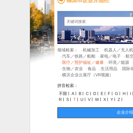
领域检索：
机械加工
机器人／无人
·
·
汽车／铁路／船舶
家电／电子
航
·
·
·
医疗／照护福祉／健康
环境／能源
·
·
生物／农业
食品
生活用品
国际
·
·
·
·
横滨企业云展厅（VR视频）
·
拼音检索：
不限
A
B
C
D
E
F
G
H
I
R
S
T
U
V
W
X
Y
Z
企业介