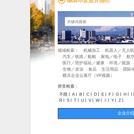
领域检索：
机械加工
机器人／无人
·
·
汽车／铁路／船舶
家电／电子
航
·
·
·
医疗／照护福祉／健康
环境／能源
·
·
生物／农业
食品
生活用品
国际
·
·
·
·
横滨企业云展厅（VR视频）
·
拼音检索：
不限
A
B
C
D
E
F
G
H
I
R
S
T
U
V
W
X
Y
Z
企业介