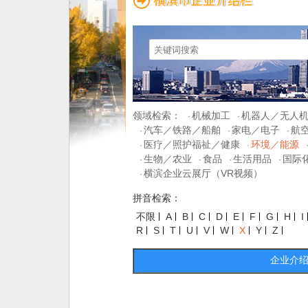
领域检索：
机械加工
机器人／无人
·
·
汽车／铁路／船舶
家电／电子
航
·
·
·
医疗／照护福祉／健康
环境／能源
·
·
生物／农业
食品
生活用品
国际
·
·
·
·
横滨企业云展厅（VR视频）
·
拼音检索：
不限
A
B
C
D
E
F
G
H
I
R
S
T
U
V
W
X
Y
Z
企业介