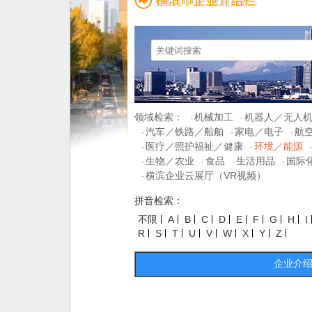
领域检索：
机械加工
机器人／无人
·
·
汽车／铁路／船舶
家电／电子
航
·
·
·
医疗／照护福祉／健康
环境／能源
·
·
生物／农业
食品
生活用品
国际
·
·
·
·
横滨企业云展厅（VR视频）
·
拼音检索：
不限
A
B
C
D
E
F
G
H
I
R
S
T
U
V
W
X
Y
Z
企业介