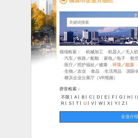
领域检索：
机械加工
机器人／无人
·
·
汽车／铁路／船舶
家电／电子
航
·
·
·
医疗／照护福祉／健康
环境／能源
·
·
生物／农业
食品
生活用品
国际
·
·
·
·
横滨企业云展厅（VR视频）
·
拼音检索：
不限
A
B
C
D
E
F
G
H
I
R
S
T
U
V
W
X
Y
Z
企业介