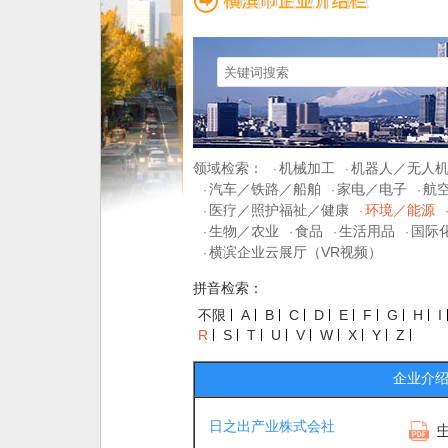
领域检索：
机械加工
机器人／无人
·
·
汽车／铁路／船舶
家电／电子
航
·
·
·
医疗／照护福祉／健康
环境／能源
·
·
生物／农业
食品
生活用品
国际
·
·
·
·
横滨企业云展厅（VR视频）
·
拼音检索：
不限
A
B
C
D
E
F
G
H
I
R
S
T
U
V
W
X
Y
Z
企业介
日之出产业株式会社