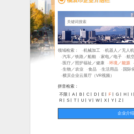
领域检索：
机械加工
机器人／无人
·
·
汽车／铁路／船舶
家电／电子
航
·
·
·
医疗／照护福祉／健康
环境／能源
·
·
生物／农业
食品
生活用品
国际
·
·
·
·
横滨企业云展厅（VR视频）
·
拼音检索：
不限
A
B
C
D
E
F
G
H
I
R
S
T
U
V
W
X
Y
Z
企业介