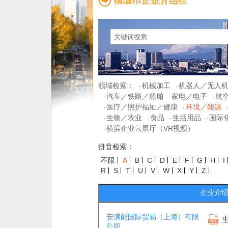
领域检索：
机械加工
机器人／无人
·
·
汽车／铁路／船舶
家电／电子
航
·
·
·
医疗／照护福祉／健康
环境／能源
·
·
生物／农业
食品
生活用品
国际
·
·
·
·
横滨企业云展厅（VR视频）
·
拼音检索：
不限
A
B
C
D
E
F
G
H
I
R
S
T
U
V
W
X
Y
Z
企业介
安满能国际贸易（上海）有限
公司